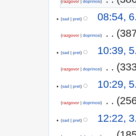
razgovor
doprinosi
08:54, 6
sad
pret
‎
387
razgovor
doprinosi
10:39, 5
sad
pret
‎
333
razgovor
doprinosi
10:29, 5
sad
pret
‎
256
razgovor
doprinosi
12:22, 3
sad
pret
‎
185