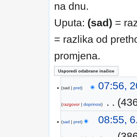
na dnu.
Uputa:
(sad)
= raz
= razlika od pret
promjena.
07:56, 2
sad
pret
‎
436
razgovor
doprinosi
08:55, 6
sad
pret
‎
386