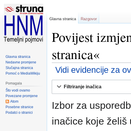
Glavna stranica
Razgovor
Povijest izmje
stranica«
Glavna stranica
Nedavne promjene
Vidi evidencije za o
Slučajna stranica
Pomoć o MediaWikiju
Prijeđi
Prijeđi
Pomagala
Filtriranje inačica
na
na
Što vodi ovamo
navigaciju
pretraživanje
Povezane promjene
Atom
Izbor za usporedbu
Posebne stranice
Podatci o stranici
inačice koje želiš u