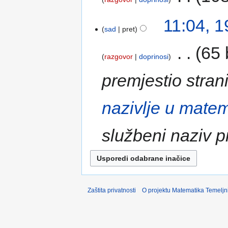
11:04, 1
sad
pret
‎
65 
razgovor
doprinosi
premjestio stran
nazivlje u matem
službeni naziv p
Zaštita privatnosti
O projektu Matematika Temeljn