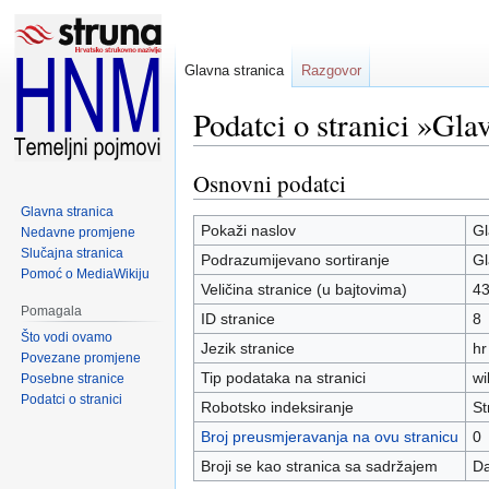
Glavna stranica
Razgovor
Podatci o stranici »Gla
Osnovni podatci
Prijeđi
Prijeđi
na
na
Glavna stranica
navigaciju
pretraživanje
Pokaži naslov
Gl
Nedavne promjene
Slučajna stranica
Podrazumijevano sortiranje
Gl
Pomoć o MediaWikiju
Veličina stranice (u bajtovima)
4
Pomagala
ID stranice
8
Što vodi ovamo
Jezik stranice
hr
Povezane promjene
Tip podataka na stranici
wi
Posebne stranice
Podatci o stranici
Robotsko indeksiranje
St
Broj preusmjeravanja na ovu stranicu
0
Broji se kao stranica sa sadržajem
D